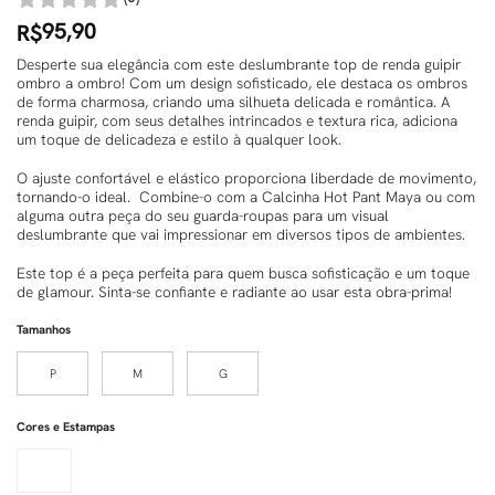
95,90
R$
Desperte sua elegância com este deslumbrante top de renda guipir
ombro a ombro! Com um design sofisticado, ele destaca os ombros
de forma charmosa, criando uma silhueta delicada e romântica. A
renda guipir, com seus detalhes intrincados e textura rica, adiciona
um toque de delicadeza e estilo à qualquer look.
O ajuste confortável e elástico proporciona liberdade de movimento,
tornando-o ideal. Combine-o com a Calcinha Hot Pant Maya ou com
alguma outra peça do seu guarda-roupas para um visual
deslumbrante que vai impressionar em diversos tipos de ambientes.
Este top é a peça perfeita para quem busca sofisticação e um toque
de glamour. Sinta-se confiante e radiante ao usar esta obra-prima!
Tamanhos
P
M
G
Cores e Estampas