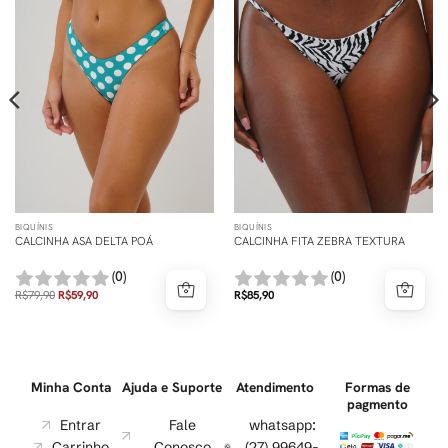
BIQUÍNIS
BIQUÍNIS
CALCINHA ASA DELTA POÁ
CALCINHA FITA ZEBRA TEXTURA
(0)
(0)
R$
79,90
R$
59,90
R$
85,90
Minha Conta
Ajuda e Suporte
Atendimento
Formas de
pagmento
Entrar
Fale
whatsapp:
Carrinho
Conosco
(27) 99649-