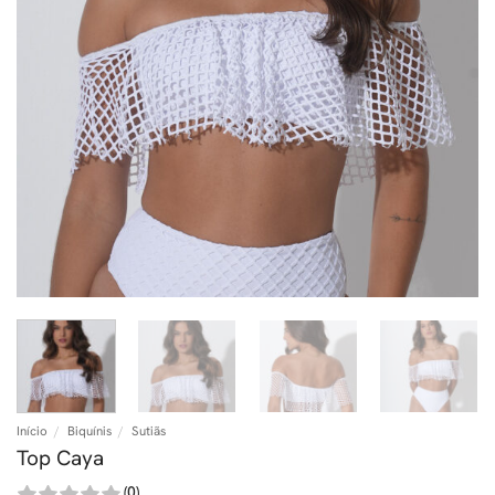
Início
/
Biquínis
/
Sutiãs
Top Caya
(0)