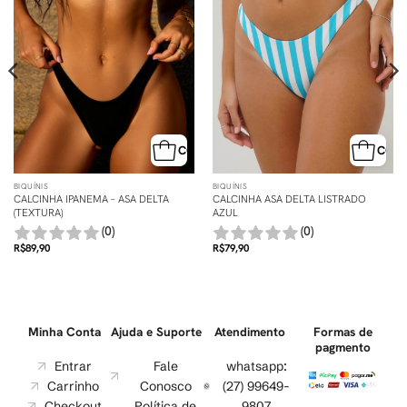
MPRA RÁPIDA
COMPRA RÁPIDA
COMP
BIQUÍNIS
BIQUÍNIS
CALCINHA IPANEMA – ASA DELTA
CALCINHA ASA DELTA LISTRADO
(TEXTURA)
AZUL
(0)
(0)
R$
89,90
R$
79,90
Minha Conta
Ajuda e Suporte
Atendimento
Formas de
pagmento
Entrar
Fale
whatsapp:
Carrinho
Conosco
(27) 99649-
Checkout
Política de
9807