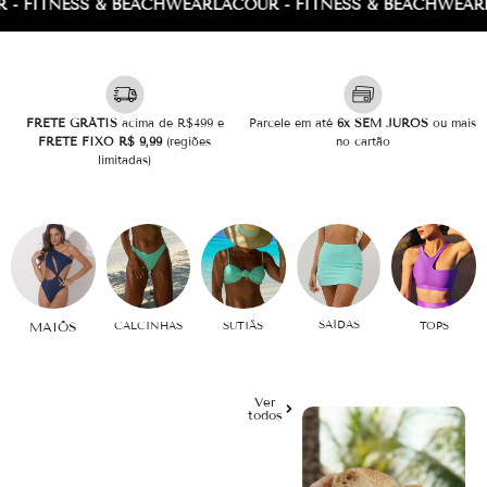
 FITNESS & BEACHWEAR
LACOUR - FITNESS & BEACHWEAR
LA
FRETE GRÁTIS
acima de R$499 e
Parcele em até
6x SEM JUROS
ou mais
FRETE FIXO R$ 9,99
(regiões
no cartão
limitadas)
SAÍDAS
S
MAIÔS
CALCINHAS
SUTIÃS
TOPS
Ver
todos