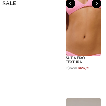
SALE
SHORT WALK
SUTIÃ FIXO
TEXTURA
R$
104,90
R$
89,90
R$
84,90
R$
69,90