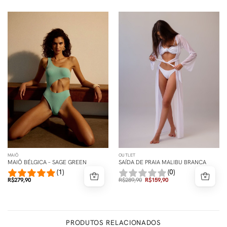
MAIÔ
OUTLET
MAIÔ BÉLGICA – SAGE GREEN
SAÍDA DE PRAIA MALIBU BRANCA
(1)
(0)
R$
279,90
R$
289,90
R$
159,90
PRODUTOS RELACIONADOS