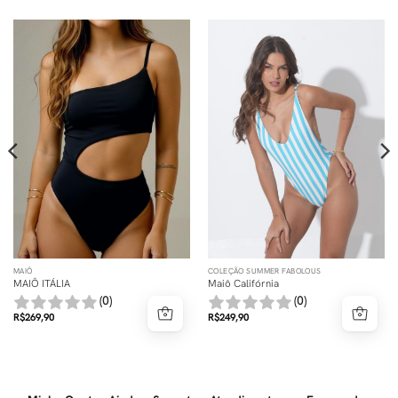
MAIÔ
COLEÇÃO SUMMER FABOLOUS
MAIÔ ITÁLIA
Maiô Califórnia
(0)
(0)
R$
269,90
R$
249,90