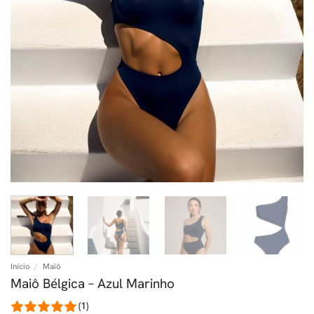
Início
/
Maiô
Maiô Bélgica – Azul Marinho
(1)