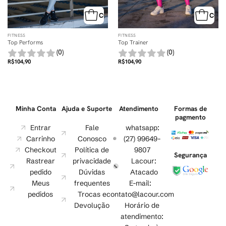
MPRA RÁPIDA
COMPRA RÁPIDA
COMP
FITNESS
FITNESS
Top Performs
Top Trainer
(0)
(0)
R$
104,90
R$
104,90
Minha Conta
Ajuda e Suporte
Atendimento
Formas de
pagmento
Entrar
Fale
whatsapp:
Carrinho
Conosco
(27) 99649-
Checkout
Política de
9807
Segurança
Rastrear
privacidade
Lacour:
pedido
Dúvidas
Atacado
Meus
frequentes
E-mail:
pedidos
Trocas e
contato@lacour.com
Devolução
Horário de
atendimento: