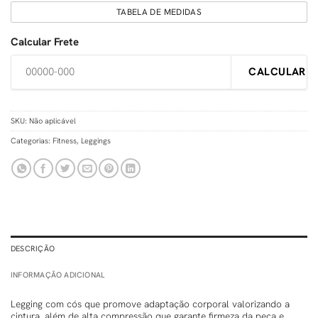
TABELA DE MEDIDAS
Calcular Frete
CALCULAR
SKU:
Não aplicável
Categorias:
Fitness
,
Leggings
DESCRIÇÃO
INFORMAÇÃO ADICIONAL
Legging com cós que promove adaptação corporal valorizando a
cintura, além de alta compressão que garante firmeza da peça e