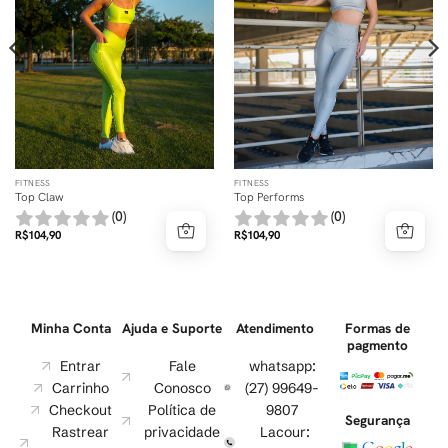
FITNESS
FITNESS
Top Claw
Top Performs
(0)
(0)
R$
104,90
R$
104,90
Minha Conta
Ajuda e Suporte
Atendimento
Formas de
pagmento
Entrar
Fale
whatsapp:
Carrinho
Conosco
(27) 99649-
Checkout
Política de
9807
Segurança
Rastrear
privacidade
Lacour: