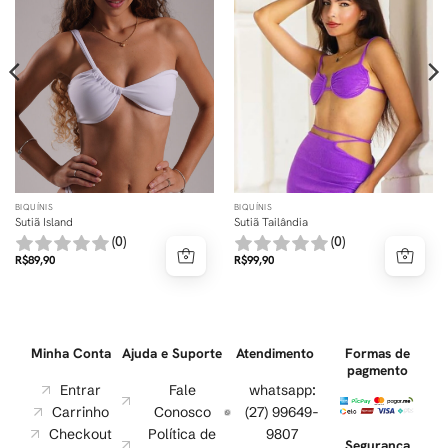
BIQUÍNIS
BIQUÍNIS
Sutiã Island
Sutiã Tailândia
(0)
(0)
R$
89,90
R$
99,90
Minha Conta
Ajuda e Suporte
Atendimento
Formas de
pagmento
Entrar
Fale
whatsapp:
Carrinho
Conosco
(27) 99649-
Checkout
Política de
9807
Segurança