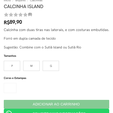
Início
/
Biquínis
/
Calcinhas
CALCINHA ISLAND
(0)
89,90
R$
Calcinha com duas tiras nas laterais, e com costuras embutidas.
Forró em dupla camada de tecido
Sugestão: Combine com o Sutiã Island ou Sutiã Rio
Tamanhos
P
M
G
Cores e Estampas
ADICIONAR AO CARRINHO