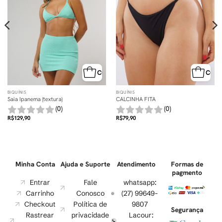
MPRA RÁPIDA
COMPRA RÁPIDA
COMP
BIQUÍNIS
BIQUÍNIS
Saia Ipanema (textura)
CALCINHA FITA
(0)
(0)
R$
129,90
R$
79,90
Minha Conta
Ajuda e Suporte
Atendimento
Formas de
pagmento
Entrar
Fale
whatsapp:
Carrinho
Conosco
(27) 99649-
Checkout
Política de
9807
Segurança
Rastrear
privacidade
Lacour: