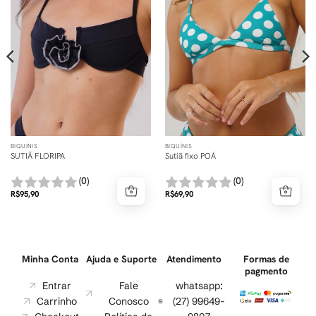
BIQUÍNIS
BIQUÍNIS
SUTIÃ FLORIPA
Sutiã fixo POÁ
(0)
(0)
R$
95,90
R$
69,90
Minha Conta
Ajuda e Suporte
Atendimento
Formas de
pagmento
Entrar
Fale
whatsapp:
Carrinho
Conosco
(27) 99649-